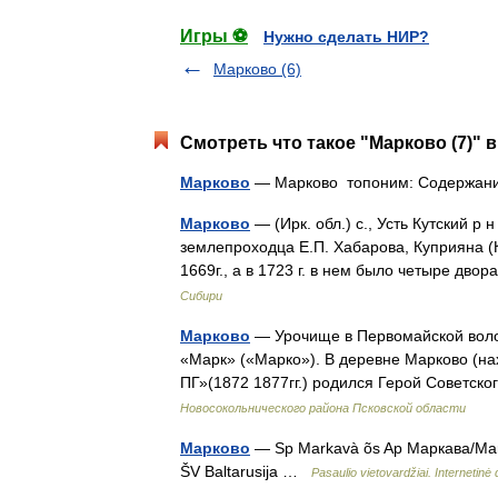
Игры ⚽
Нужно сделать НИР?
Марково (6)
Смотреть что такое "Марково (7)" в
Марково
— Марково топоним: Содержани
Марково
— (Ирк. обл.) с., Усть Кутский р
землепроходца Е.П. Хабарова, Куприяна (
1669г., а в 1723 г. в нем было четыре дв
Сибири
Марково
— Урочище в Первомайской волост
«Марк» («Марко»). В деревне Марково (на
ПГ»(1872 1877гг.) родился Герой Советс
Новосокольнического района Псковской области
Марково
— Sp Markavà õs Ap Маркава/Markav
ŠV Baltarusija …
Pasaulio vietovardžiai. Internetin