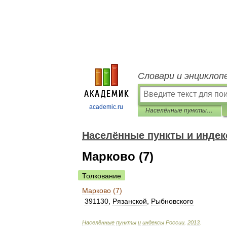
Словари и энциклоп
academic.ru
Населённые пункты и индексы России
Населённые пункты и индек
Марково (7)
Толкование
Марково
(
7
)
391130
,
Рязанской
,
Рыбновского
Населённые
пункты
и
индексы
России
.
2013
.