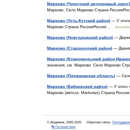
Марково (Чукотский автономный округ
Марково. Село Марково Страна РоссияР
Марково (Усть-Кутский район)
— У этого
Марково Страна РоссияРоссия …
Википеди
Марково (Новгородский район)
— Дерев
Марково (Старорусский район)
— Дерев
Марково (Комсомольский район Иванов
значения, см. Марково. Село Марково С
Марково (Пловдивская область)
— Село
Марково (Бабаевский район)
— У этого 
Марково (вепсск. Markutan) Страна Росс
© Академик, 2000-2026
Обратная связь:
Техподдерж
👣 Путешествия