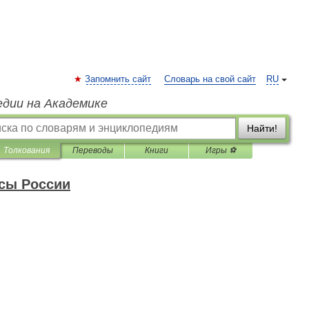
Запомнить сайт
Словарь на свой сайт
RU
едии на Академике
Найти!
Толкования
Переводы
Книги
Игры ⚽
сы России