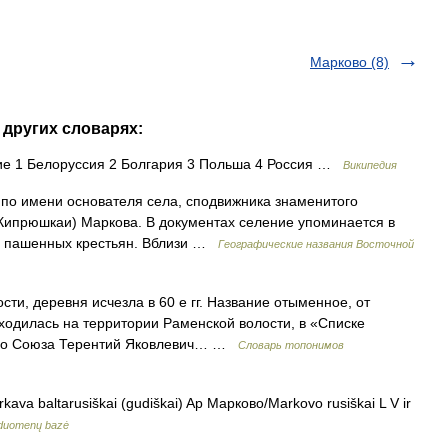
Марково (8)
 других словарях:
е 1 Белоруссия 2 Болгария 3 Польша 4 Россия …
Википедия
 н по имени основателя села, сподвижника знаменитого
Кипрюшкаи) Маркова. В документах селение упоминается в
ора пашенных крестьян. Вблизи …
Географические названия Восточной
и, деревня исчезла в 60 е гг. Название отыменное, от
ходилась на территории Раменской волости, в «Списке
кого Союза Терентий Яковлевич… …
Словарь топонимов
a baltarusiškai (gudiškai) Ap Марково/Markovo rusiškai L V ir
ė duomenų bazė